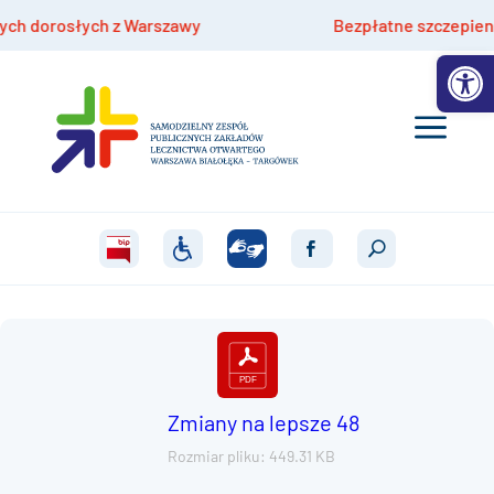
 dorosłych z Warszawy
Bezpłatne szczepienia hpv
Otwórz 
Zmiany na lepsze 48
Rozmiar pliku: 449.31 KB