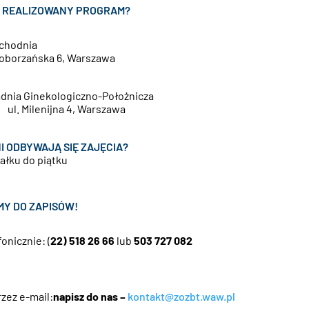
T REALIZOWANY PROGRAM?
chodnia
Poborzańska 6, Warszawa
oradnia Ginekologi
 Milenijna 4, Warszawa
I ODBYWAJĄ SIĘ ZAJĘCIA?
ałku do piątku
Y DO ZAPISÓW!
fonicznie: (
22) 518 26 66
lub
503 727 082
zez e-mail:
napisz do nas –
kontakt@zozbt.waw.pl