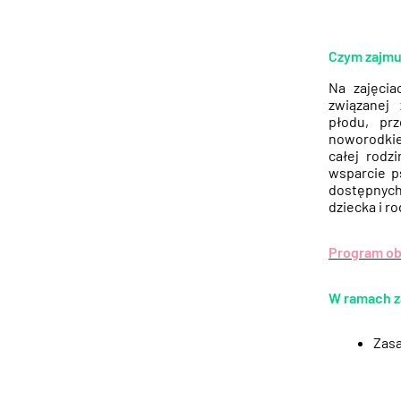
Czym zajmu
Na zajęcia
związanej 
płodu, pr
noworodkie
całej rodz
wsparcie p
dostępnych
dziecka i 
Program obe
W ramach z
Zasa