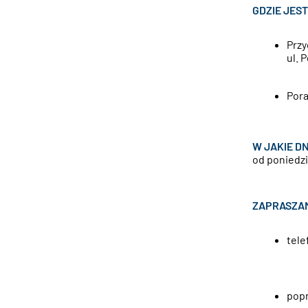
GDZIE JES
Przy
ul. 
P
ul.
W JAKIE DN
od poniedzi
ZAPRASZAM
tele
popr