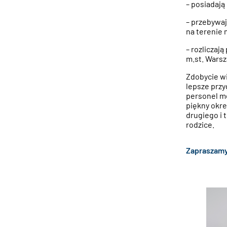
– posiadają
– przebywaj
na terenie 
– rozlicza
m.st. Warsz
Zdobycie wi
lepsze przy
personel m
piękny okre
drugiego i 
rodzice.
Zapraszamy