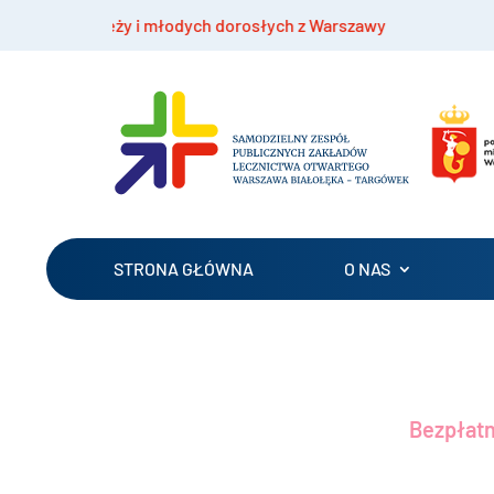
orosłych z Warszawy
Bezpłatne szczepienia hpv d
STRONA GŁÓWNA
O NAS
Bezpłatn