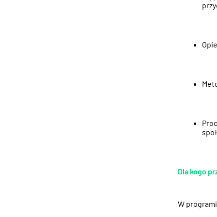
przy
Opie
Meto
Proc
społ
Dla kogo p
W programie