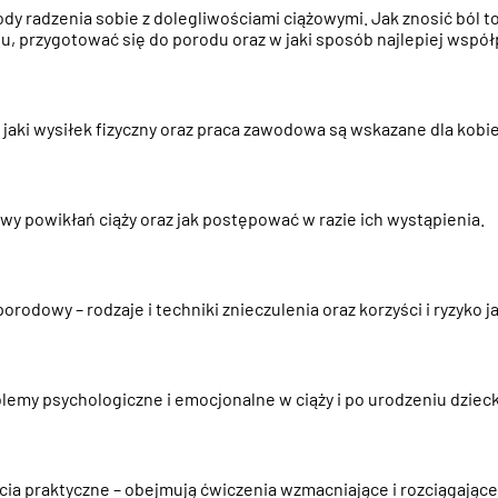
dy radzenia sobie z dolegliwościami ciążowymi. Jak znosić ból t
u, przygotować się do porodu oraz w jaki sposób najlepiej wspó
i jaki wysiłek fizyczny oraz praca zawodowa są wskazane dla kobie
wy powikłań ciąży oraz jak postępować w razie ich wystąpienia.
porodowy – rodzaje i techniki znieczulenia oraz korzyści i ryzyko ja
lemy psychologiczne i emocjonalne w ciąży i po urodzeniu dzieck
cia praktyczne – obejmują ćwiczenia wzmacniające i rozciągając