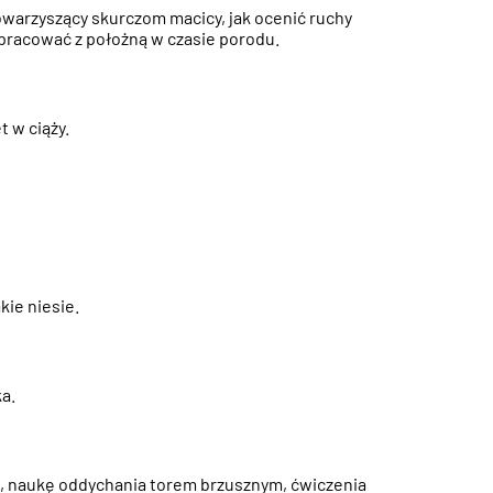
owarzyszący skurczom macicy, jak ocenić ruchy
łpracować z położną w czasie porodu.
t w ciąży.
kie niesie.
a.
e, naukę oddychania torem brzusznym, ćwiczenia