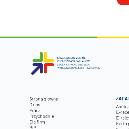
ZAŁA
Strona główna
O nas
Anuluj
Praca
E-rec
Przychodnie
E-reje
Dla firm
Karta 
BIP