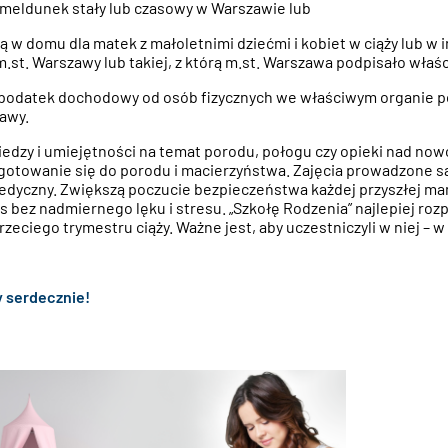
 meldunek stały lub czasowy w Warszawie lub
ą w domu dla matek z małoletnimi dziećmi i kobiet w ciąży lub w
m.st. Warszawy lub takiej, z którą m.st. Warszawa podpisało wła
ją podatek dochodowy od osób fizycznych we właściwym organie 
awy.
edzy i umiejętności na temat porodu, połogu czy opieki nad no
gotowanie się do porodu i macierzyństwa. Zajęcia prowadzone s
edyczny. Zwiększą poczucie bezpieczeństwa każdej przyszłej ma
s bez nadmiernego lęku i stresu. „Szkołę Rodzenia” najlepiej ro
trzeciego trymestru ciąży. Ważne jest, aby uczestniczyli w niej – 
 serdecznie!