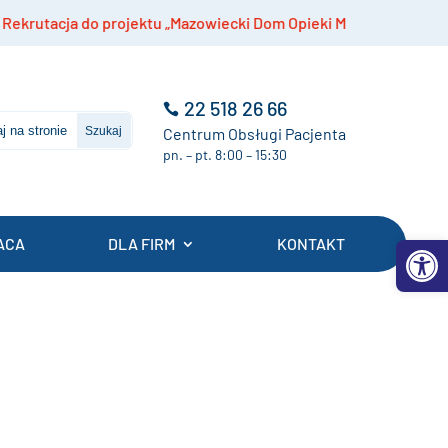
wiecki Dom Opieki Medycznej”
Szczepienia prze
22 518 26 66
Centrum Obsługi Pacjenta
pn. – pt. 8:00 – 15:30
Otwórz 
ACA
DLA FIRM
KONTAKT