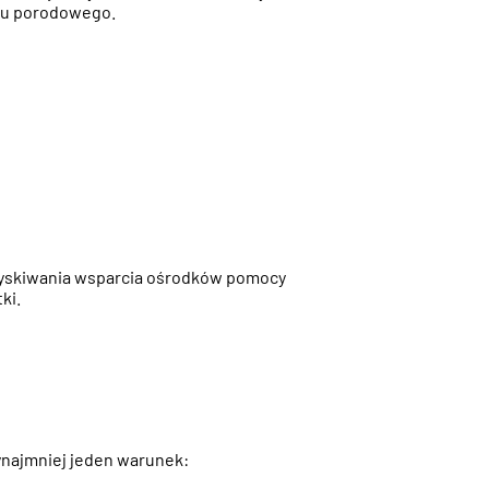
ólu porodowego.
uzyskiwania wsparcia ośrodków pomocy
ki.
ynajmniej jeden warunek: