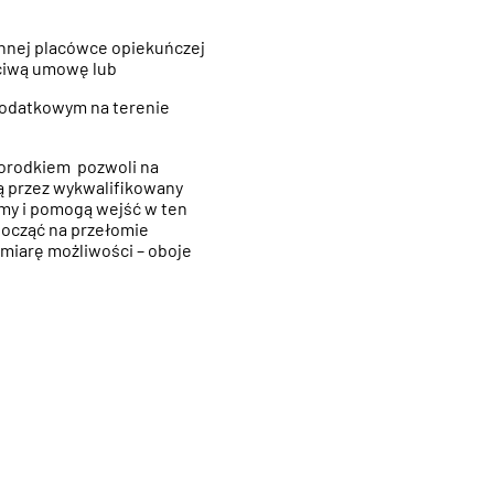
 innej placówce opiekuńczej
ściwą umowę lub
podatkowym na terenie
worodkiem pozwoli na
ą przez wykwalifikowany
my i pomogą wejść w ten
zpocząć na przełomie
w miarę możliwości – oboje