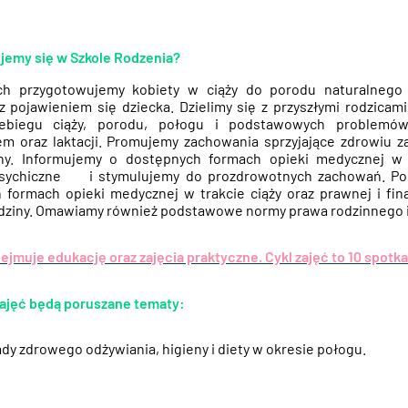
jemy się w Szkole Rodzenia?
ch przygotowujemy kobiety w ciąży do porodu naturalnego 
z pojawieniem się dziecka. Dzielimy się z przyszłymi rodzicam
zebiegu ciąży, porodu, połogu i podstawowych problemów
m oraz laktacji. Promujemy zachowania sprzyjające zdrowiu za
iny. Informujemy o dostępnych formach opieki medycznej w 
sychiczne i stymulujemy do prozdrowotnych zachowań. Pod
 formach opieki medycznej w trakcie ciąży oraz prawnej i fi
rodziny. Omawiamy również podstawowe normy prawa rodzinnego 
jmuje edukację oraz zajęcia praktyczne. Cykl zajęć to 10 spotka
ajęć będą poruszane tematy:
dy zdrowego odżywiania, higieny i diety w okresie połogu.