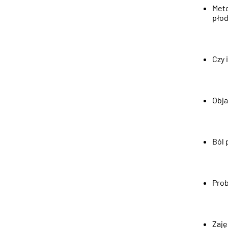
Meto
płod
Czy 
Obja
Ból 
Prob
Zaję