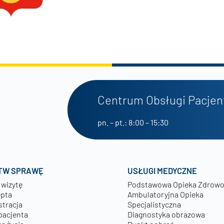
Centrum Obsługi Pacjen
pn. – pt.: 8:00 – 15:30
TW SPRAWĘ
USŁUGI MEDYCZNE
 wizytę
Podstawowa Opieka Zdrow
epta
Ambulatoryjna Opieka
stracja
Specjalistyczna
pacjenta
Diagnostyka obrazowa