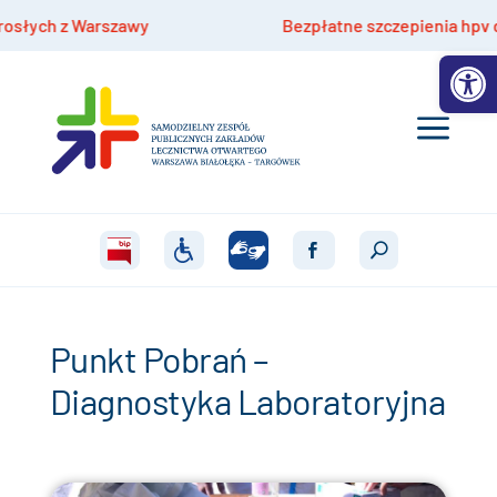
Bezpłatne szczepienia hpv dla dzieci 9-14 lat
Otwórz 
Punkt Pobrań –
Diagnostyka Laboratoryjna