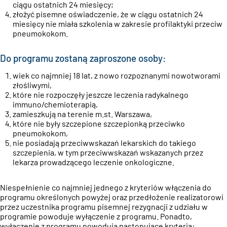
ciągu ostatnich 24 miesięcy;
złożyć pisemne oświadczenie, że w ciągu ostatnich 24
miesięcy nie miała szkolenia w zakresie profilaktyki przeciw
pneumokokom.
Do programu zostaną zaproszone osoby:
wiek co najmniej 18 lat, z nowo rozpoznanymi nowotworami
złośliwymi,
które nie rozpoczęły jeszcze leczenia radykalnego
immuno/chemioterapią,
zamieszkują na terenie m.st. Warszawa,
które nie były szczepione szczepionką przeciwko
pneumokokom,
nie posiadają przeciwwskazań lekarskich do takiego
szczepienia, w tym przeciwwskazań wskazanych przez
lekarza prowadzącego leczenie onkologiczne.
Niespełnienie co najmniej jednego z kryteriów włączenia do
programu określonych powyżej oraz przedłożenie realizatorowi
przez uczestnika programu pisemnej rezygnacji z udziału w
programie powoduje wyłączenie z programu. Ponadto,
wyłączenie z programu powodują następujące kryteria: