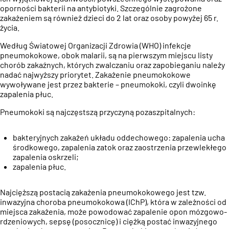
oporności bakterii na antybiotyki. Szczególnie zagrożone
zakażeniem są również dzieci do 2 lat oraz osoby powyżej 65 r.
życia.
Według Światowej Organizacji Zdrowia (WHO) infekcje
pneumokokowe, obok malarii, są na pierwszym miejscu listy
chorób zakaźnych, których zwalczaniu oraz zapobieganiu należy
nadać najwyższy priorytet. Zakażenie pneumokokowe
wywoływane jest przez bakterie – pneumokoki, czyli dwoinkę
zapalenia płuc.
Pneumokoki są najczęstszą przyczyną pozaszpitalnych:
bakteryjnych zakażeń układu oddechowego: zapalenia ucha
środkowego, zapalenia zatok oraz zaostrzenia przewlekłego
zapalenia oskrzeli;
zapalenia płuc.
Najcięższą postacią zakażenia pneumokokowego jest tzw.
inwazyjna choroba pneumokokowa (IChP), która w zależności od
miejsca zakażenia, może powodować zapalenie opon mózgowo-
rdzeniowych, sepsę (posocznicę) i ciężką postać inwazyjnego