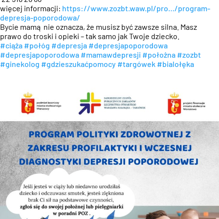
więcej informacji:
https://www.zozbt.waw.pl/pro…/program-
depresja-poporodowa/
Bycie mamą nie oznacza, że musisz być zawsze silna. Masz
prawo do troski i opieki – tak samo jak Twoje dziecko.
#ciąża
#połóg
#depresja
#depresjapoporodowa
#depresjapoporodowa
#mamawdepresji
#położna
#zozbt
#ginekolog
#gdzieszukaćpomocy
#targówek
#bialołęka