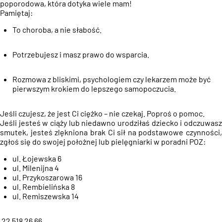
poporodowa, która dotyka wiele mam!
Pamiętaj:
To choroba, a nie słabość.
Potrzebujesz i masz prawo do wsparcia.
Rozmowa z bliskimi, psychologiem czy lekarzem może być
pierwszym krokiem do lepszego samopoczucia.
Jeśli czujesz, że jest Ci ciężko – nie czekaj. Poproś o pomoc.
Jeśli jesteś w ciąży lub niedawno urodziłaś dziecko i odczuwasz
smutek, jesteś zlękniona brak Ci sił na podstawowe czynności,
zgłoś się do swojej położnej lub pielęgniarki w poradni POZ:
ul. Łojewska 6
ul. Milenijna 4
ul. Przykoszarowa 16
ul. Rembielińska 8
ul. Remiszewska 14
22 518 26 66