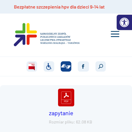
Bezpłatne szczepienia hpv dla dzieci 9-14 lat
Otwórz 
zapytanie
Rozmiar pliku: 62.08 KB