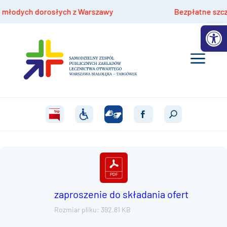
odych dorosłych z Warszawy
Bezpłatne szczepien
Otwórz 
zaproszenie do składania ofert
Rozmiar pliku: 392.81 KB