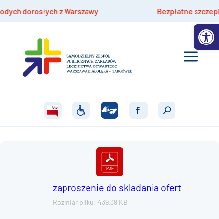
ch dorosłych z Warszawy
Bezpłatne szczepienia 
Otwórz 
zaproszenie do skladania ofert
Rozmiar pliku: 439.39 KB