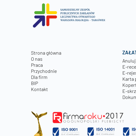
ZAŁA
Strona główna
O nas
Anuluj
Praca
E-rec
Przychodnie
E-reje
Dla firm
Karta 
BIP
Kopert
Kontakt
E-skr
Dokum