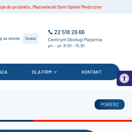
 projektu „Mazowiecki Dom Opieki Medycznej”
Sz
22 518 26 66
Centrum Obsługi Pacjenta
pn. – pt. 8:00 – 15:30
Otwórz 
ACA
DLA FIRM
KONTAKT
POBIERZ