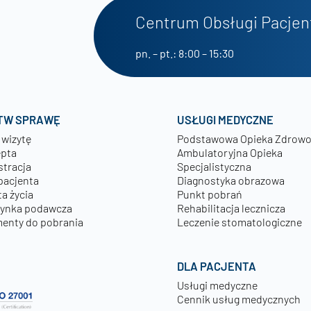
Centrum Obsługi Pacjen
pn. – pt.: 8:00 – 15:30
TW SPRAWĘ
USŁUGI MEDYCZNE
 wizytę
Podstawowa Opieka Zdrow
epta
Ambulatoryjna Opieka
stracja
Specjalistyczna
pacjenta
Diagnostyka obrazowa
a życia
Punkt pobrań
zynka podawcza
Rehabilitacja lecznicza
enty do pobrania
Leczenie stomatologiczne
DLA PACJENTA
Usługi medyczne
Cennik usług medycznych