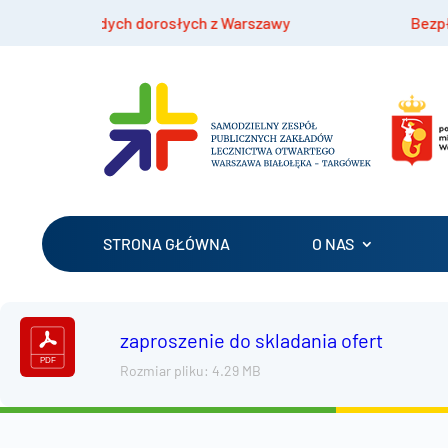
ży i młodych dorosłych z Warszawy
Bezpłatne s
STRONA GŁÓWNA
O NAS
zaproszenie do skladania ofert
Rozmiar pliku: 4.29 MB