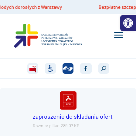
ych dorosłych z Warszawy
Bezpłatne szczepienia 
Otwórz 
zaproszenie do skladania ofert
Rozmiar pliku: 289.07 KB