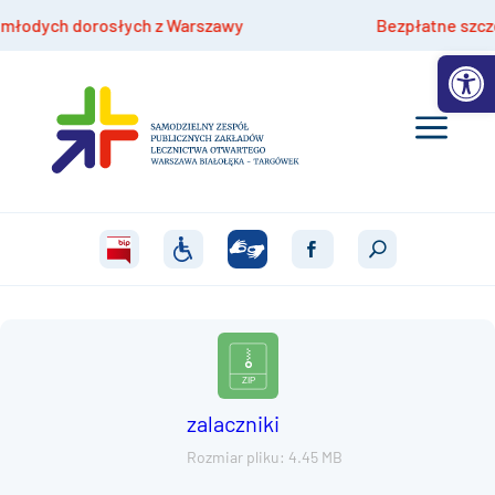
łodych dorosłych z Warszawy
Bezpłatne szczepie
Otwórz 
zalaczniki
Rozmiar pliku: 4.45 MB