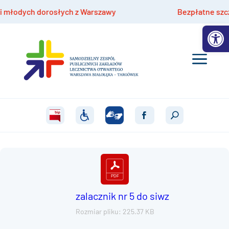
łodych dorosłych z Warszawy
Bezpłatne szczepie
Otwórz 
zalacznik nr 5 do siwz
Rozmiar pliku: 225.37 KB