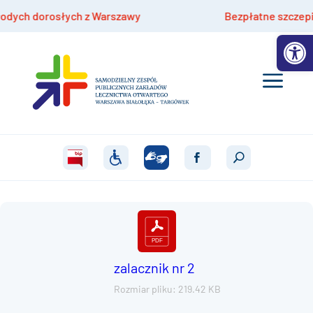
ych dorosłych z Warszawy
Bezpłatne szczepienia
Otwórz 
zalacznik nr 2
Rozmiar pliku: 219.42 KB