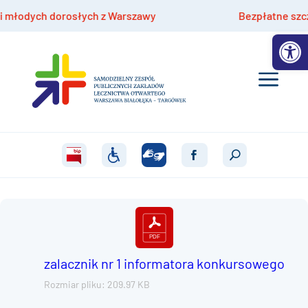
łodych dorosłych z Warszawy
Bezpłatne szczepie
Otwórz 
zalacznik nr 1 informatora konkursowego
Rozmiar pliku: 209.97 KB