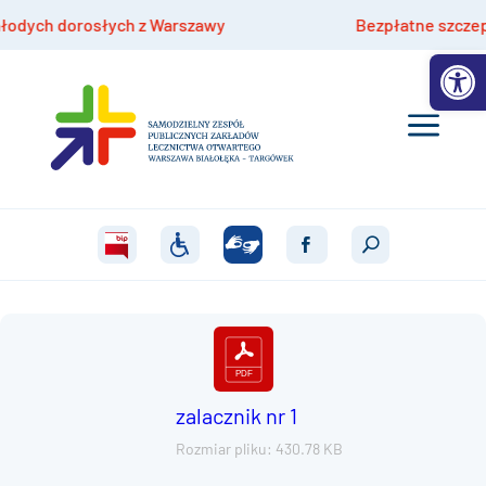
ych dorosłych z Warszawy
Bezpłatne szczepienia
Otwórz 
zalacznik nr 1
Rozmiar pliku: 430.78 KB