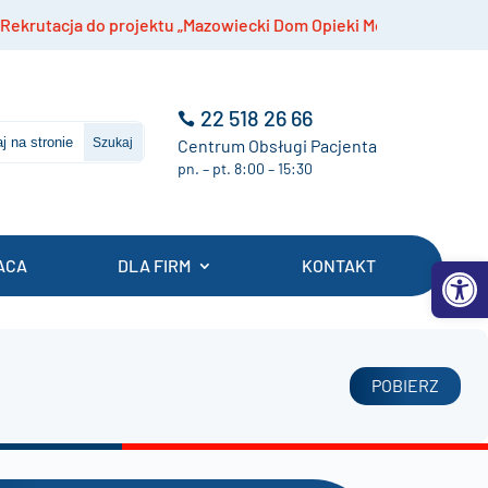
acja do projektu „Mazowiecki Dom Opieki Medycznej”
22 518 26 66
Centrum Obsługi Pacjenta
pn. – pt. 8:00 – 15:30
Otwórz 
ACA
DLA FIRM
KONTAKT
POBIERZ