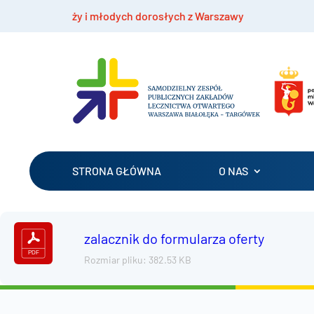
 młodzieży i młodych dorosłych z Warszawy
Bez
STRONA GŁÓWNA
O NAS
zalacznik do formularza oferty
Rozmiar pliku: 382.53 KB