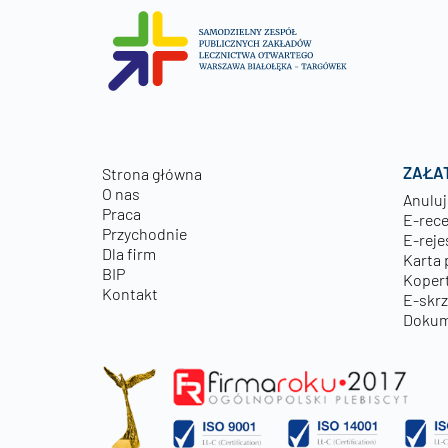
ZAŁA
Strona główna
O nas
Anuluj
Praca
E-rec
Przychodnie
E-reje
Dla firm
Karta 
BIP
Kopert
Kontakt
E-skr
Dokum