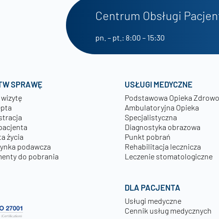
Centrum Obsługi Pacjen
pn. – pt.: 8:00 – 15:30
TW SPRAWĘ
USŁUGI MEDYCZNE
 wizytę
Podstawowa Opieka Zdrow
epta
Ambulatoryjna Opieka
stracja
Specjalistyczna
pacjenta
Diagnostyka obrazowa
a życia
Punkt pobrań
zynka podawcza
Rehabilitacja lecznicza
enty do pobrania
Leczenie stomatologiczne
DLA PACJENTA
Usługi medyczne
Cennik usług medycznych