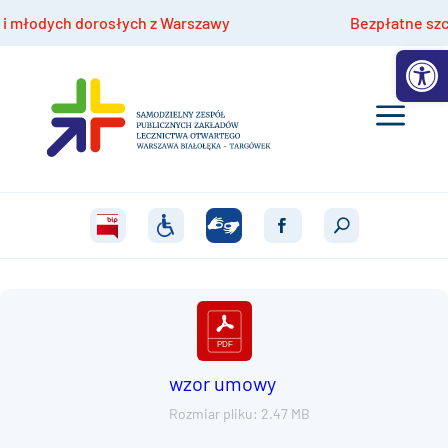
łodych dorosłych z Warszawy
Bezpłatne szczepie
Otwórz 
wzor umowy
Rozmiar pliku: 2.47 MB