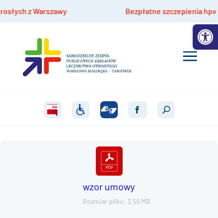
łych z Warszawy
Bezpłatne szczepienia hpv dla dz
Otwórz 
wzor umowy
Rozmiar pliku: 3.59 MB