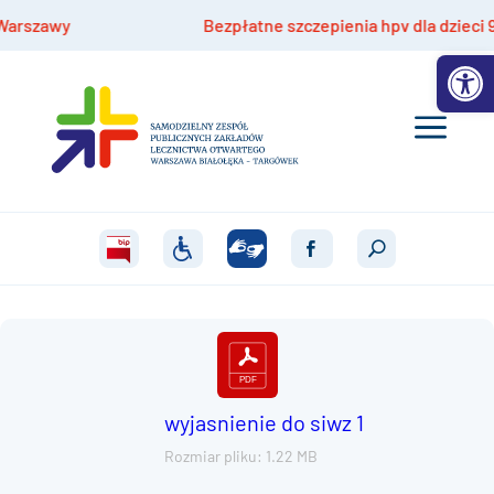
szawy
Bezpłatne szczepienia hpv dla dzieci 9-14 
Otwórz 
wyjasnienie do siwz 1
Rozmiar pliku: 1.22 MB