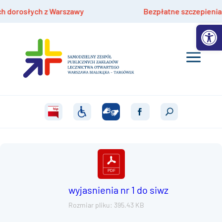
rosłych z Warszawy
Bezpłatne szczepienia hpv dl
Otwórz 
wyjasnienia nr 1 do siwz
Rozmiar pliku: 395.43 KB