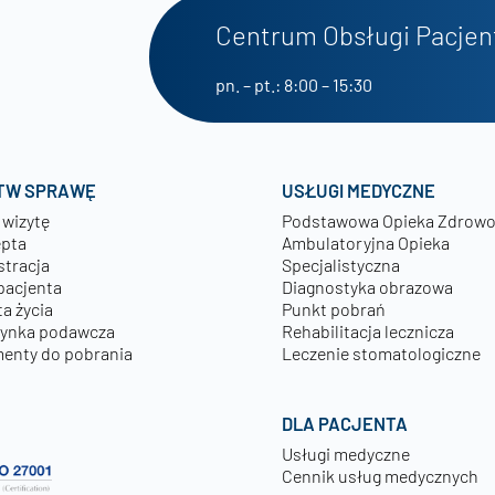
Centrum Obsługi Pacjen
pn. – pt.: 8:00 – 15:30
TW SPRAWĘ
USŁUGI MEDYCZNE
 wizytę
Podstawowa Opieka Zdrow
epta
Ambulatoryjna Opieka
stracja
Specjalistyczna
pacjenta
Diagnostyka obrazowa
a życia
Punkt pobrań
zynka podawcza
Rehabilitacja lecznicza
enty do pobrania
Leczenie stomatologiczne
DLA PACJENTA
Usługi medyczne
Cennik usług medycznych