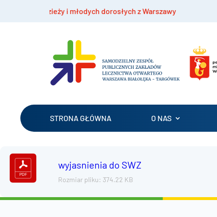
la młodzieży i młodych dorosłych z Warszawy
B
STRONA GŁÓWNA
O NAS
wyjasnienia do SWZ
Rozmiar pliku: 374.22 KB