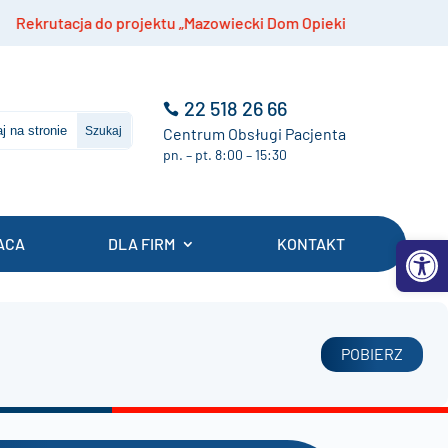
rutacja do projektu „Mazowiecki Dom Opieki Medycznej”
22 518 26 66
Centrum Obsługi Pacjenta
pn. – pt. 8:00 – 15:30
Otwórz 
ACA
DLA FIRM
KONTAKT
POBIERZ