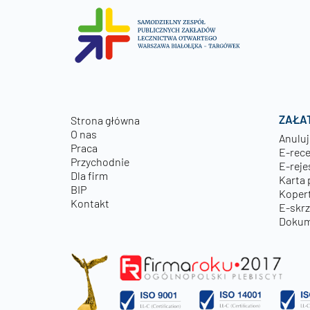
ZAŁA
Strona główna
O nas
Anuluj
Praca
E-rec
Przychodnie
E-reje
Dla firm
Karta 
BIP
Kopert
Kontakt
E-skr
Dokum