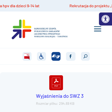
dla dzieci 9-14 lat
Rekrutacja do projektu „Maz
Otwórz 
Wyjaśnienia do SWZ 3
Rozmiar pliku: 294.69 KB