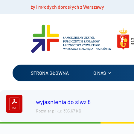
 młodzieży i młodych dorosłych z Warszawy
Bez
STRONA GŁÓWNA
O NAS
wyjasnienia do siwz 8
Rozmiar pliku: 395.67 KB