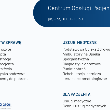
Centrum Obsługi Pacjen
pn. – pt.: 8:00 – 15:30
TW SPRAWĘ
USŁUGI MEDYCZNE
 wizytę
Podstawowa Opieka Zdrow
epta
Ambulatoryjna Opieka
stracja
Specjalistyczna
pacjenta
Diagnostyka obrazowa
a życia
Punkt pobrań
zynka podawcza
Rehabilitacja lecznicza
enty do pobrania
Leczenie stomatologiczne
DLA PACJENTA
Usługi medyczne
Cennik usług medycznych