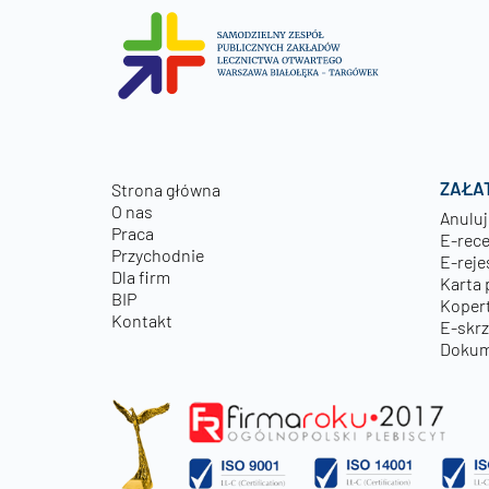
ZAŁA
Strona główna
O nas
Anuluj
Praca
E-rec
Przychodnie
E-reje
Dla firm
Karta 
BIP
Kopert
Kontakt
E-skr
Dokum