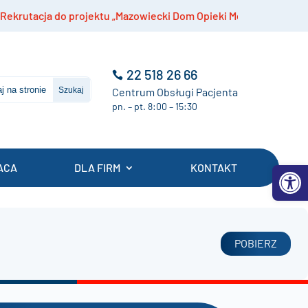
acja do projektu „Mazowiecki Dom Opieki Medycznej”
22 518 26 66
Centrum Obsługi Pacjenta
pn. – pt. 8:00 – 15:30
Otwórz 
ACA
DLA FIRM
KONTAKT
POBIERZ