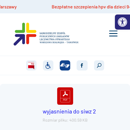
zawy
Bezpłatne szczepienia hpv dla dzieci 9-14 l
Otwórz 
wyjasnienia do siwz 2
Rozmiar pliku: 400.59 KB