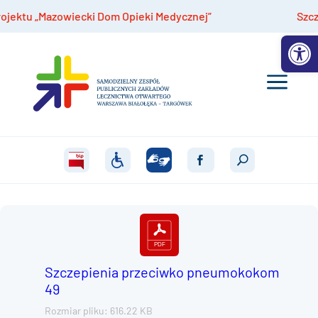
ktu „Mazowiecki Dom Opieki Medycznej”
Szczepi
Otwórz 
Szczepienia przeciwko pneumokokom
49
Rozmiar pliku: 616.22 KB