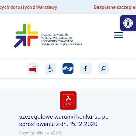
h dorosłych z Warszawy
Bezpłatne szczepienia hp
Otwórz 
szczegolowe warunki konkursu po
sprostowaniu z dn. 15.12.2020
Rozmiar pliku: 4.43 MB