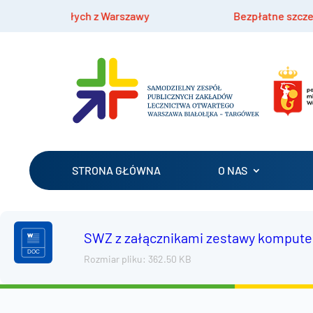
z Warszawy
Bezpłatne szczepienia hpv dla dzieci 
STRONA GŁÓWNA
O NAS
SWZ z załącznikami zestawy komputer
Rozmiar pliku: 362.50 KB