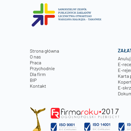
ZAŁA
Strona główna
O nas
Anuluj
Praca
E-rec
Przychodnie
E-reje
Dla firm
Karta 
BIP
Kopert
Kontakt
E-skr
Dokum