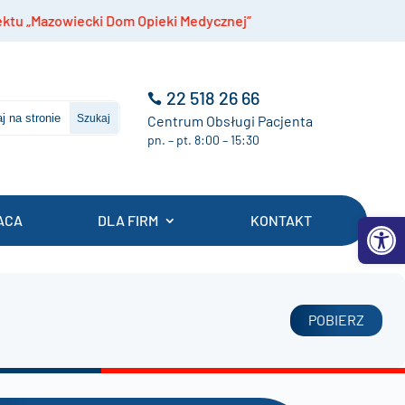
m Opieki Medycznej”
Szczepienia przeciwko men
22 518 26 66
Centrum Obsługi Pacjenta
pn. – pt. 8:00 – 15:30
Otwórz 
ACA
DLA FIRM
KONTAKT
POBIERZ