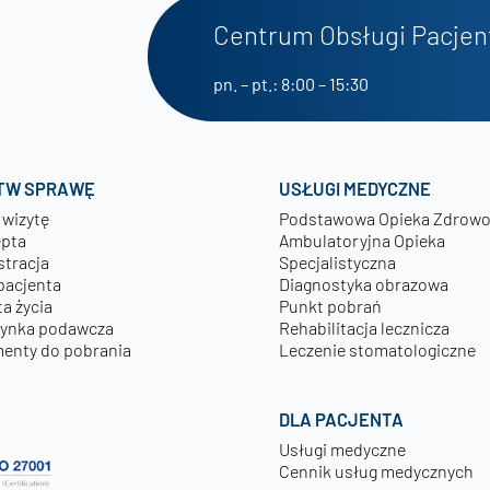
Centrum Obsługi Pacjen
pn. – pt.: 8:00 – 15:30
TW SPRAWĘ
USŁUGI MEDYCZNE
 wizytę
Podstawowa Opieka Zdrow
epta
Ambulatoryjna Opieka
stracja
Specjalistyczna
pacjenta
Diagnostyka obrazowa
a życia
Punkt pobrań
zynka podawcza
Rehabilitacja lecznicza
enty do pobrania
Leczenie stomatologiczne
DLA PACJENTA
Usługi medyczne
Cennik usług medycznych