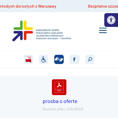
dych dorosłych z Warszawy
Bezpłatne szczepieni
Otwórz 
prosba o oferte
Rozmiar pliku: 245.69 KB