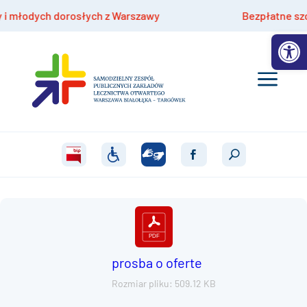
młodych dorosłych z Warszawy
Bezpłatne szczepie
Otwórz 
prosba o oferte
Rozmiar pliku: 509.12 KB