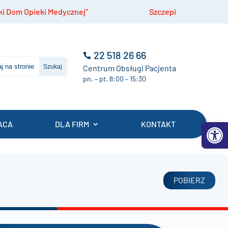
ieki Medycznej”
Szczepienia przeciwko meningo
22 518 26 66
Centrum Obsługi Pacjenta
pn. – pt. 8:00 – 15:30
Otwórz 
ACA
DLA FIRM
KONTAKT
POBIERZ