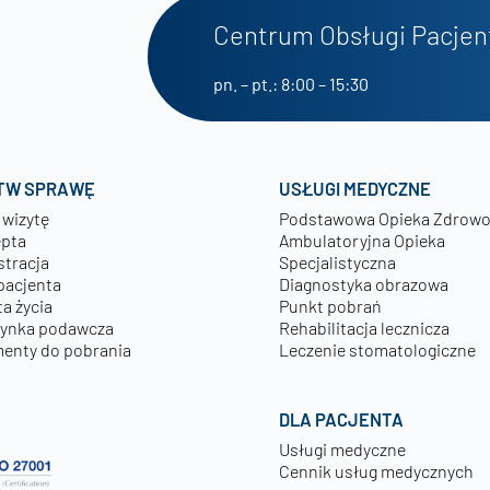
Centrum Obsługi Pacjen
pn. – pt.: 8:00 – 15:30
TW SPRAWĘ
USŁUGI MEDYCZNE
 wizytę
Podstawowa Opieka Zdrow
epta
Ambulatoryjna Opieka
stracja
Specjalistyczna
pacjenta
Diagnostyka obrazowa
a życia
Punkt pobrań
zynka podawcza
Rehabilitacja lecznicza
enty do pobrania
Leczenie stomatologiczne
DLA PACJENTA
Usługi medyczne
Cennik usług medycznych