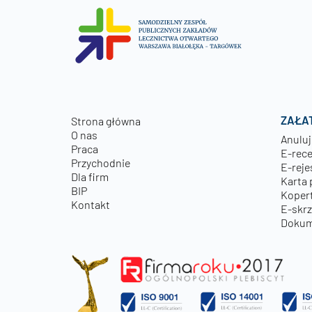
ZAŁA
Strona główna
O nas
Anuluj
Praca
E-rec
Przychodnie
E-reje
Dla firm
Karta 
BIP
Kopert
Kontakt
E-skr
Dokum