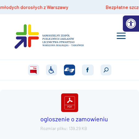
odych dorosłych z Warszawy
Bezpłatne szczepien
Otwórz 
ogloszenie o zamowieniu
Rozmiar pliku: 139.29 KB