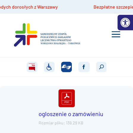
h dorosłych z Warszawy
Bezpłatne szczepienia h
Otwórz 
ogloszenie o zamówieniu
Rozmiar pliku: 139.29 KB