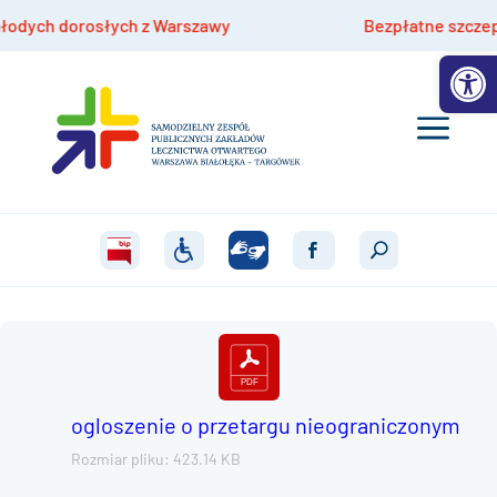
ych dorosłych z Warszawy
Bezpłatne szczepienia
Otwórz 
ogloszenie o przetargu nieograniczonym
Rozmiar pliku: 423.14 KB