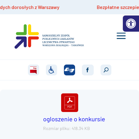
h dorosłych z Warszawy
Bezpłatne szczepienia hp
Otwórz 
ogloszenie o konkursie
Rozmiar pliku: 418.34 KB