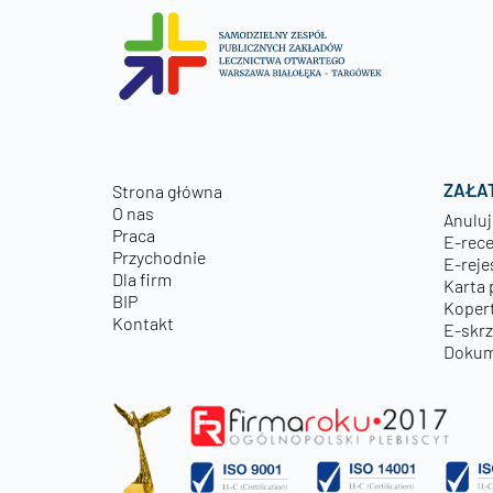
ZAŁA
Strona główna
O nas
Anuluj
Praca
E-rec
Przychodnie
E-reje
Dla firm
Karta 
BIP
Kopert
Kontakt
E-skr
Dokum