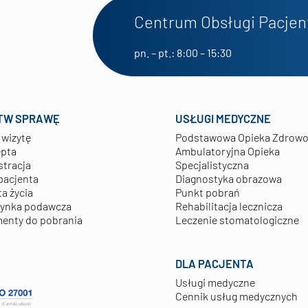
Centrum Obsługi Pacjen
pn. – pt.: 8:00 – 15:30
TW SPRAWĘ
USŁUGI MEDYCZNE
 wizytę
Podstawowa Opieka Zdrow
epta
Ambulatoryjna Opieka
stracja
Specjalistyczna
pacjenta
Diagnostyka obrazowa
a życia
Punkt pobrań
zynka podawcza
Rehabilitacja lecznicza
enty do pobrania
Leczenie stomatologiczne
DLA PACJENTA
Usługi medyczne
Cennik usług medycznych