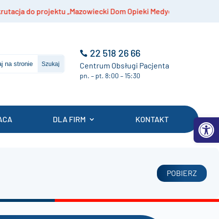
ja do projektu „Mazowiecki Dom Opieki Medycznej”
22 518 26 66
Centrum Obsługi Pacjenta
pn. – pt. 8:00 – 15:30
Otwórz 
ACA
DLA FIRM
KONTAKT
POBIERZ