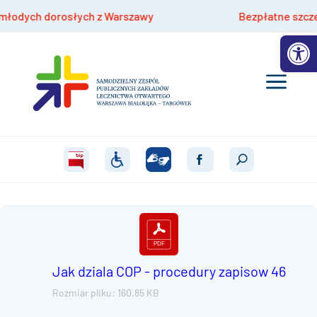
dych dorosłych z Warszawy
Bezpłatne szczepieni
Otwórz 
Jak dziala COP - procedury zapisow 46
Rozmiar pliku: 160.85 KB