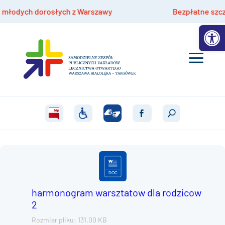
odych dorosłych z Warszawy
Bezpłatne szczepien
Otwórz 
harmonogram warsztatow dla rodzicow
2
Rozmiar pliku: 131.00 KB