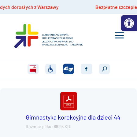
h dorosłych z Warszawy
Bezpłatne szczepienia hp
Otwórz 
Gimnastyka korekcyjna dla dzieci 44
Rozmiar pliku: 69.95 KB