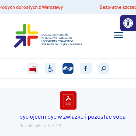
ych dorosłych z Warszawy
Bezpłatne szczepienia
Otwórz 
byc ojcem byc w zwiazku i pozostac soba
Rozmiar pliku: 1.46 MB