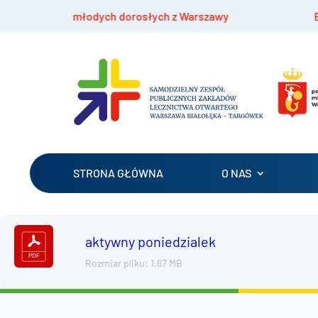
dzieży i młodych dorosłych z Warszawy
Bezpłat
STRONA GŁÓWNA
O NAS
aktywny poniedzialek
Rozmiar pliku: 1.67 MB