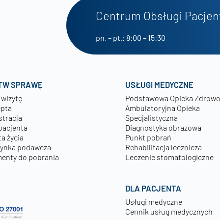
Centrum Obsługi Pacjen
pn. – pt.: 8:00 – 15:30
TW SPRAWĘ
USŁUGI MEDYCZNE
 wizytę
Podstawowa Opieka Zdrow
epta
Ambulatoryjna Opieka
stracja
Specjalistyczna
pacjenta
Diagnostyka obrazowa
a życia
Punkt pobrań
zynka podawcza
Rehabilitacja lecznicza
enty do pobrania
Leczenie stomatologiczne
DLA PACJENTA
Usługi medyczne
Cennik usług medycznych