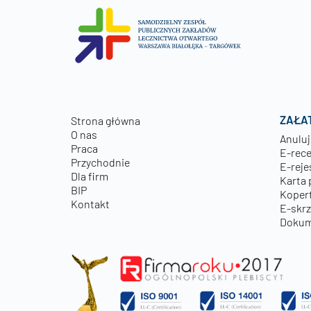
ZAŁA
Strona główna
O nas
Anuluj
Praca
E-rec
Przychodnie
E-reje
Dla firm
Karta 
BIP
Kopert
Kontakt
E-skr
Dokum