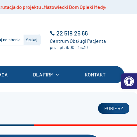
a do projektu „Mazowiecki Dom Opieki Medycznej”
22 518 26 66
Centrum Obsługi Pacjenta
pn. – pt. 8:00 – 15:30
Otwórz 
ACA
DLA FIRM
KONTAKT
POBIERZ