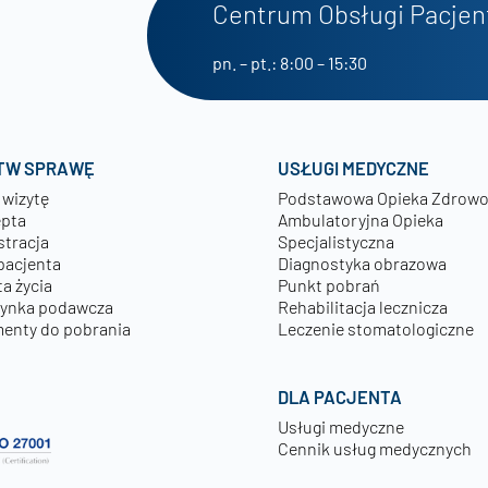
Centrum Obsługi Pacjen
pn. – pt.: 8:00 – 15:30
TW SPRAWĘ
USŁUGI MEDYCZNE
 wizytę
Podstawowa Opieka Zdrow
epta
Ambulatoryjna Opieka
stracja
Specjalistyczna
pacjenta
Diagnostyka obrazowa
a życia
Punkt pobrań
zynka podawcza
Rehabilitacja lecznicza
enty do pobrania
Leczenie stomatologiczne
DLA PACJENTA
Usługi medyczne
Cennik usług medycznych