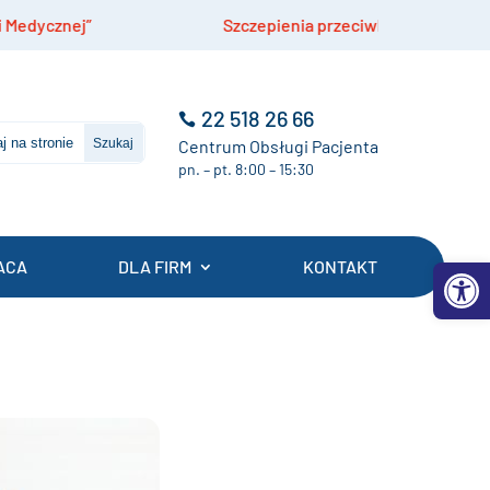
Szczepienia przeciwko meningokokom dla nastola
22 518 26 66
Centrum Obsługi Pacjenta
pn. – pt. 8:00 – 15:30
Otwórz 
ACA
DLA FIRM
KONTAKT