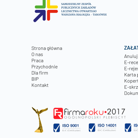
ZAŁA
Strona główna
O nas
Anuluj
Praca
E-rec
Przychodnie
E-reje
Dla firm
Karta 
BIP
Kopert
Kontakt
E-skr
Dokum