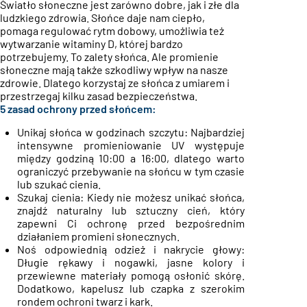
Światło słoneczne
jest zarówno dobre, jak i złe dla
ludzkiego zdrowia. Słońce daje nam ciepło,
pomaga regulować rytm dobowy, umożliwia też
wytwarzanie witaminy D, której bardzo
potrzebujemy. To zalety słońca. Ale promienie
słoneczne mają także szkodliwy wpływ na nasze
zdrowie. Dlatego korzystaj ze słońca z umiarem i
przestrzegaj kilku zasad bezpieczeństwa.
5 zasad ochrony przed słońcem:
Unikaj słońca w godzinach szczytu: Najbardziej
intensywne promieniowanie UV występuje
między godziną 10:00 a 16:00, dlatego warto
ograniczyć przebywanie na słońcu w tym czasie
lub szukać cienia.
Szukaj cienia: Kiedy nie możesz unikać słońca,
znajdź naturalny lub sztuczny cień, który
zapewni Ci ochronę przed bezpośrednim
działaniem promieni słonecznych.
Noś odpowiednią odzież i nakrycie głowy:
Długie rękawy i nogawki, jasne kolory i
przewiewne materiały pomogą osłonić skórę.
Dodatkowo, kapelusz lub czapka z szerokim
rondem ochroni twarz i kark.