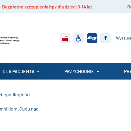
zczepienia hpv dla dzieci 9-14 lat
Rekrutacja do
DLA PACJENTA
PRZYCHODNIE
PR
Niepodległości.
omnikiem „Cudu nad