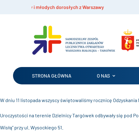
ży i młodych dorosłych z Warszawy
Bezpłatne s
STRONA GŁÓWNA
O NAS
W dniu 11 listopada wszyscy świętowaliśmy rocznicę Odzyskania 
Uroczystości na terenie Dzielnicy Targówek odbywały się pod P
Wisłą” przy ul. Wysockiego 51.