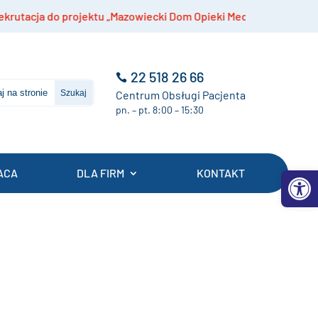
 projektu „Mazowiecki Dom Opieki Medycznej”
S
22 518 26 66
Centrum Obsługi Pacjenta
pn. – pt. 8:00 – 15:30
Otwórz 
ACA
DLA FIRM
KONTAKT