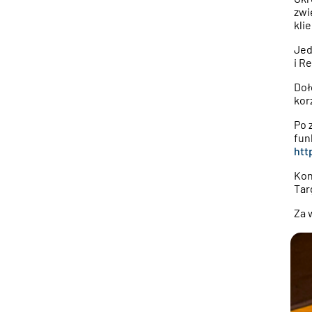
zwi
kli
Jed
i R
Doł
kor
Po 
fun
htt
Kon
Tar
Za 