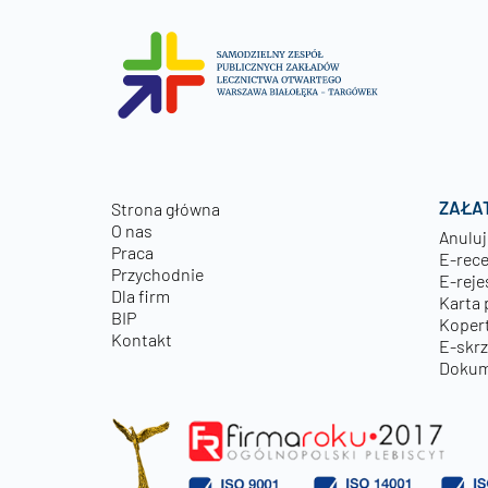
ZAŁA
Strona główna
O nas
Anuluj
Praca
E-rec
Przychodnie
E-reje
Dla firm
Karta 
BIP
Kopert
Kontakt
E-skr
Dokum