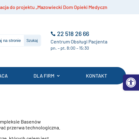
pieki Medycznej”
Szczepienia przeciwko menin
22 518 26 66
Centrum Obsługi Pacjenta
pn. – pt. 8:00 – 15:30
Otwórz 
ACA
DLA FIRM
KONTAKT
 Kompleksie Basenów
ywać przerwa technologiczna.
ze, których celem jest