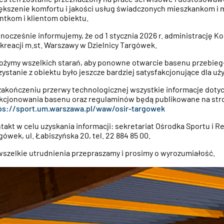
ększenie komfortu i jakości usług świadczonych mieszkankom i
entkom i klientom obiektu.
nocześnie informujemy, że od 1 stycznia 2026 r. administrację 
ekreacji m.st. Warszawy w Dzielnicy Targówek.
ożymy wszelkich starań, aby ponowne otwarcie basenu przebiegł
zystanie z obiektu było jeszcze bardziej satysfakcjonujące dla u
zakończeniu przerwy technologicznej wszystkie informacje doty
kcjonowania basenu oraz regulaminów będą publikowane na str
ps://sport.um.warszawa.pl/waw/osir-targowek
takt w celu uzyskania informacji: sekretariat Ośrodka Sportu i R
gówek, ul. Łabiszyńska 20, tel. 22 884 85 00.
wszelkie utrudnienia przepraszamy i prosimy o wyrozumiałość.