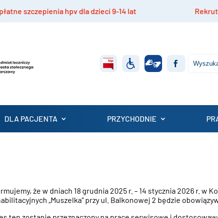
4 lat
Rekrutacja do projektu „Mazowiecki Dom O
DLA PACJENTA
PRZYCHODNIE
PR
ormujemy, że w dniach 18 grudnia 2025 r. – 14 stycznia 2026 r. w
abilitacyjnych „Muszelka” przy ul. Balkonowej 2 będzie obowiąz
es ten zostanie przeznaczony na prace serwisowe i dostosowawc