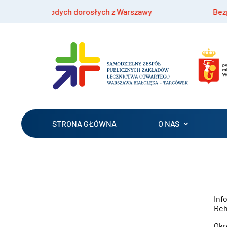
arszawy
Bezpłatne szczepienia hpv dla dzieci 9-1
STRONA GŁÓWNA
O NAS
Inf
Reh
Okr