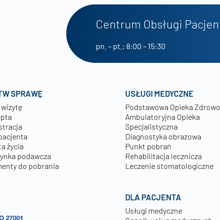
Centrum Obsługi Pacjen
pn. – pt.: 8:00 – 15:30
TW SPRAWĘ
USŁUGI MEDYCZNE
 wizytę
Podstawowa Opieka Zdrow
epta
Ambulatoryjna Opieka
stracja
Specjalistyczna
pacjenta
Diagnostyka obrazowa
a życia
Punkt pobrań
zynka podawcza
Rehabilitacja lecznicza
enty do pobrania
Leczenie stomatologiczne
DLA PACJENTA
Usługi medyczne