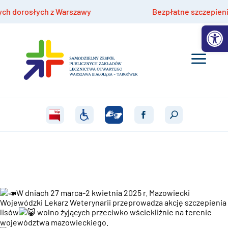
osłych z Warszawy
Bezpłatne szczepienia hpv dla
Otwórz 
W dniach 27 marca-2 kwietnia 2025 r. Mazowiecki
Wojewódzki Lekarz Weterynarii przeprowadza akcję szczepienia
lisów
wolno żyjących przeciwko wściekliźnie na terenie
województwa mazowieckiego.