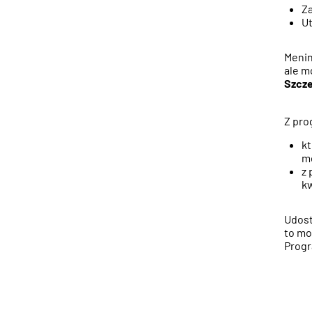
Z
Ut
Menin
ale m
Szcze
Z pro
kt
m
z 
kw
Udost
to mo
Progr