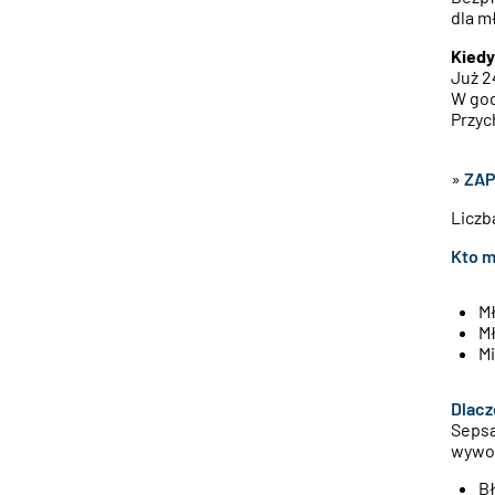
dla m
Kiedy
Już 2
W god
Przyc
»
ZAPI
Liczb
Kto m
Mł
Mł
M
Dlacz
Sepsa
wywoł
B