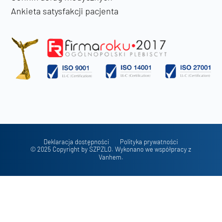
Ankieta satysfakcji pacjenta
Deklaracja dostępności
Polityka prywatności
© 2025 Copyright by SZPZLO. Wykonano we współpracy z
Vanhem.