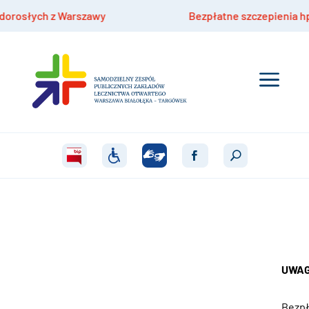
h z Warszawy
Bezpłatne szczepienia hpv dla dziec
UWAG
Bezpł