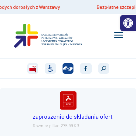
ch dorosłych z Warszawy
Bezpłatne szczepienia h
Otwórz 
zaproszenie do skladania ofert
Rozmiar pliku: 275.99 KB