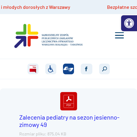
młodych dorosłych z Warszawy
Bezpłatne szczepi
Otwórz 
Zalecenia pediatry na sezon jesienno-
zimowy 49
Rozmiar pliku: 875.04 KB