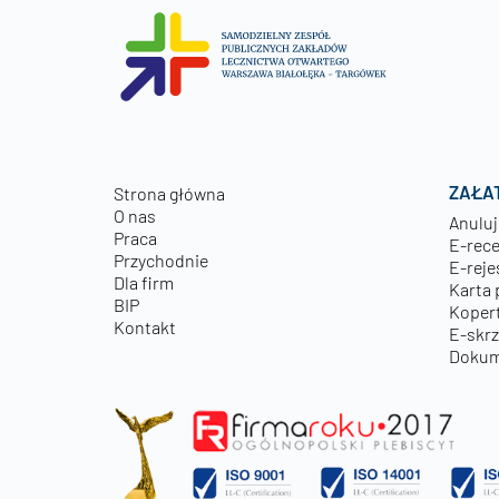
ZAŁA
Strona główna
O nas
Anuluj
Praca
E-rec
Przychodnie
E-reje
Dla firm
Karta 
BIP
Kopert
Kontakt
E-skr
Dokum