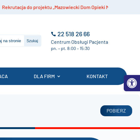
tacja do projektu „Mazowiecki Dom Opieki Medycznej”
22 518 26 66
Centrum Obsługi Pacjenta
pn. – pt. 8:00 – 15:30
Otwórz 
ACA
DLA FIRM
KONTAKT
POBIERZ