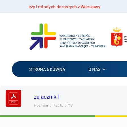
 młodzieży i młodych dorosłych z Warszawy
Be
STRONA GŁÓWNA
O NAS
zalacznik 1
Rozmiar pliku: 6.13 MB