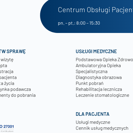
Centrum Obsługi Pacjen
pn. – pt.: 8:00 – 15:30
TW SPRAWĘ
USŁUGI MEDYCZNE
 wizytę
Podstawowa Opieka Zdrow
epta
Ambulatoryjna Opieka
stracja
Specjalistyczna
pacjenta
Diagnostyka obrazowa
a życia
Punkt pobrań
zynka podawcza
Rehabilitacja lecznicza
enty do pobrania
Leczenie stomatologiczne
DLA PACJENTA
Usługi medyczne
Cennik usług medycznych