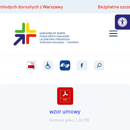
dych dorosłych z Warszawy
Bezpłatne szczepieni
Otwórz 
wzor umowy
Rozmiar pliku: 1.32 MB